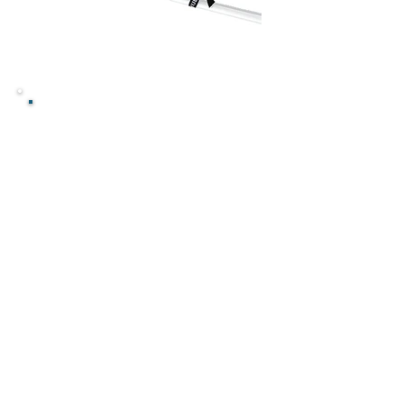
Transportieren Sie Ihr Kajak auf
dem Dach! Für alle diejenigen
Wassersportbegeisterten, die im
Urlaub ihr Kajak nutzen möchten,
bieten wir den Thule Kajakhalter
874 an.
Der Thule Kajakhalter schmiegt
sich durch die flexiblen
Haltearme optimal an Ihr Kajak
an. Massive Spanngurte sorgen
während der Fahrt für sicheren
Halt.
Eigengewicht: 2.8 kg
Zuladung: 1 Kajak