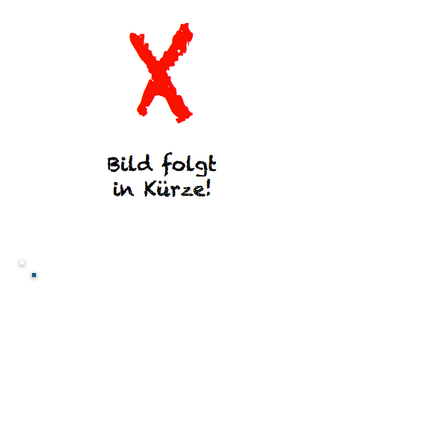
Transportieren Sie Ihr Kajak auf
dem Dach! Für alle diejenigen
Wassersportbegeisterten, die im
Urlaub ihr Kajak nutzen möchten,
bieten wir den Thule Kajakhalter
873 an.
Der Thule Kajakhalter schmiegt