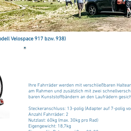
dell Velospace 917 bzw. 938)
Für den Transport von Fahrräder und besonders s
mit einem Gewicht von bis zu 30kg bieten wir Ihne
Anhängerkupplung an. Neben einer besonders robu
auch in puncto Platz sehr geräumig gestaltet.
Ihre Fahrräder werden mit verschließbaren Halte
am Rahmen und zusätzlich mit zwei schnellversch
baren Kunststoffbändern an den Laufrädern gesich
Steckeranschluss: 13-polig (Adapter auf 7-polig v
Anzahl Fahrräder: 2
Nutzlast: 60kg (max. 30kg pro Rad)
Eigengewicht: 18,7kg