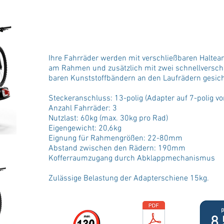
Für den Transport von Fahrräder und besonders s
mit einem Gewicht von bis zu 30kg bieten wir Ihne
Anhängerkupplung an. Neben einer besonders robu
auch in puncto Platz sehr geräumig gestaltet.
Ihre Fahrräder werden mit verschließbaren Halte
am Rahmen und zusätzlich mit zwei schnellversch
baren Kunststoffbändern an den Laufrädern gesich
Steckeranschluss: 13-polig (Adapter auf 7-polig v
Anzahl Fahrräder: 3
Nutzlast: 60kg (max. 30kg pro Rad)
Eigengewicht: 20,6kg
Eignung für Rahmengrößen: 22-80mm
Abstand zwischen den Rädern: 190mm
Kofferraumzugang durch Abklappmechanismus
Zulässige Belastung der Adapterschiene 15kg.
p
8