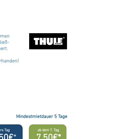
chweren Fahrrädern oder E-Bikes
n passende Träger für Ihre
sten Ausführung sind die Träger
armen
ließ-
ert.
orhanden)
Mindestmietdauer 5 Tage
ro Tag
ab dem 7. Tag
,50€
*
7,50€*