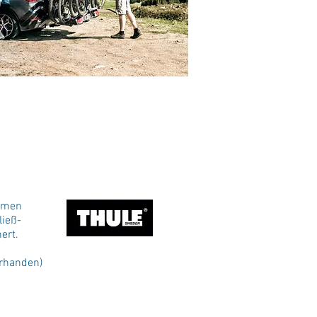
chweren Fahrrädern oder E-Bikes
n passende Träger für Ihre
sten Ausführung sind die Träger
armen
ließ-
ert.
orhanden)