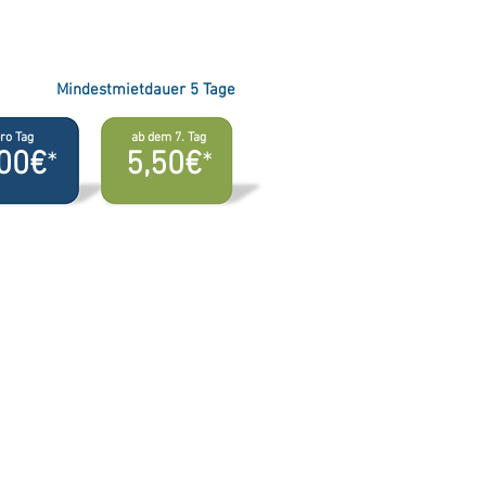
Mindestmietdauer 5 Tage
ro Tag
ab dem 7. Tag
,00€
*
5,50€
*